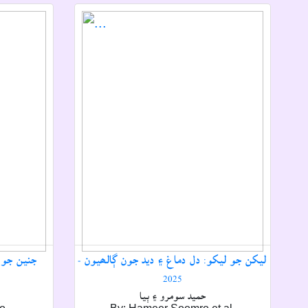
ليکن جو ليکو: دل دماغ ۽ ديد جون ڳالھيون -
جنين جوھ
2025
حميد سومرو ۽ ٻيا