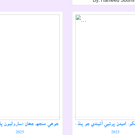
By: Hameed Soomr
و: اميدن ڀرئيي آئيندي جو پنڌ -
جوھي منجهہ جھان (ساروڻيون ڀاڱ
2025
2025