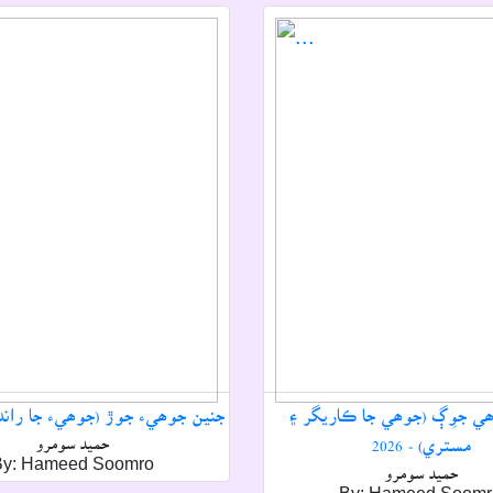
ي جوِڳ (جوھي جا ڪاريگر ۽
جنين جوھيء جوڙ (جوھيء جا رانديگر)
مستري) - 2026
حميد سومرو
By: Hameed Soomro
حميد سومرو