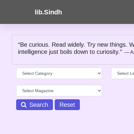
lib.Sindh
“Be curious. Read widely. Try new things. W
intelligence just boils down to curiosity.”
― A
Search
Reset