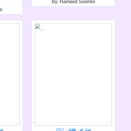
By: Hameed Soomro
o
مت جي ڪٿ - 2023
مين