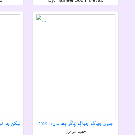
o
By: Hameer Soomro et al.
جيون جهاڳ اجهاڳ (ڀاڱو پھريون) - 2025
ليکن جو ليک
حميد سومرو