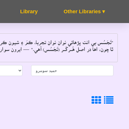
Other Libraries ▾
About
FAQ's
"تَجَسُس بي انت پڙهائي نوان نوان تجربا، ڪمَ ۽ شيون ڪ
ٿا چون، اها در اصل هُــرکُــر (تَجَسُس) آهي۔"
― ايرون سوارٽ