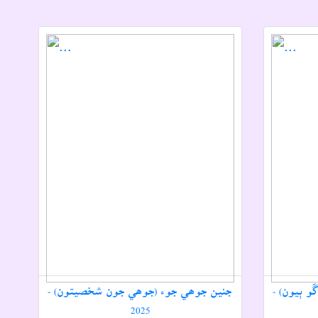
و ٻيون) -
جنين جوھي جوء (جوھي جون شخصيتون) -
2025