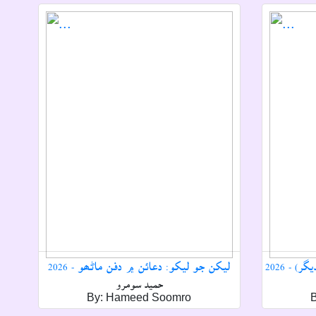
 - 2026
ليکن جو ليکو: دعائن ۾ دفن ماڻھو - 2026
حميد سومرو
By: Hameed Soomro