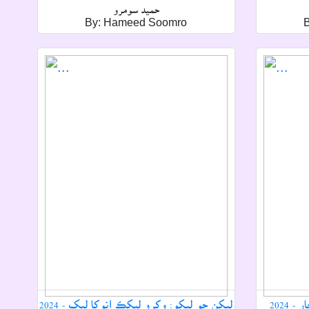
حميد سومرو
By: Hameed Soomro
2024
ليکن جو ليکو: وکرو ليکڪ انوکا ليک - 2024