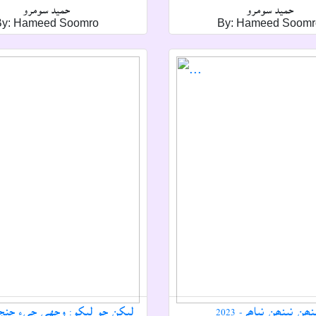
حميد سومرو
حميد سومرو
By: Hameed Soomro
By: Hameed Soomr
ھن نينھن نباھہ - 2023
ليکن جو ليکو: وجهي جيء جنجار - 