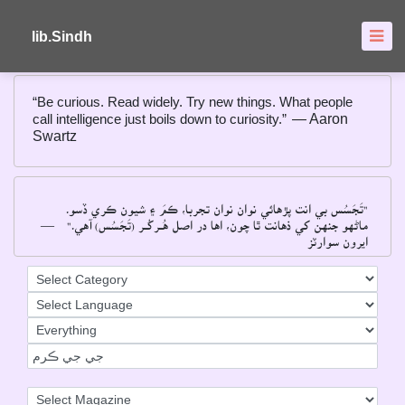
About
FAQ's
lib.Sindh
“Be curious. Read widely. Try new things. What people
call intelligence just boils down to curiosity.”
― Aaron
Swartz
"تَجَسُس بي انت پڙهائي نوان نوان تجربا، ڪمَ ۽ شيون ڪري ڏسو۔
―
ماڻهو جنهن کي ذهانت ٿا چون، اها در اصل هُــرکُــر (تَجَسُس) آهي۔"
ايرون سوارٽز