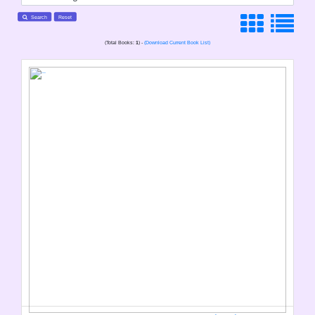
Search
Reset
(Total Books:
1
) -
(Download Current Book List)