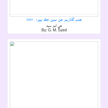
جنب گذاريم جن سين (جلد ٻيو) - 2005
جي ايم سيد
By: G. M. Syed