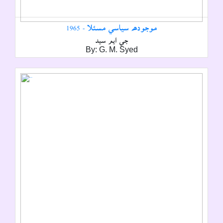
موجودھہ سياسي مسئلا - 1965
جي ايم سيد
By: G. M. Syed