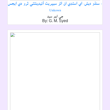
سنڌو ديش: اي اسٽڊي ان اٽز سيپريٽ آئيڊينٽٽي ٿرو دي ايجس -
Unkown
جي ايم سيد
By: G. M. Syed