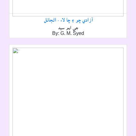
آزادي ڇو ۽ ڇا لاء - اڻڄاتل
جي ايم سيد
By: G. M. Syed