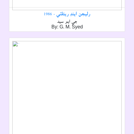
رليجن اينڊ ريئلٽي - 1986
جي ايم سيد
By: G. M. Syed