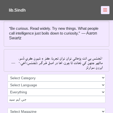
About
FAQ's
lib.Sindh
“Be curious. Read widely. Try new things. What people
call intelligence just boils down to curiosity.”
― Aaron
Swartz
"تَجَسُس بي انت پڙهائي نوان نوان تجربا، ڪمَ ۽ شيون ڪري ڏسو۔
ماڻهو جنهن کي ذهانت ٿا چون، اها در اصل هُــرکُــر (تَجَسُس) آهي۔"
―
ايرون سوارٽز