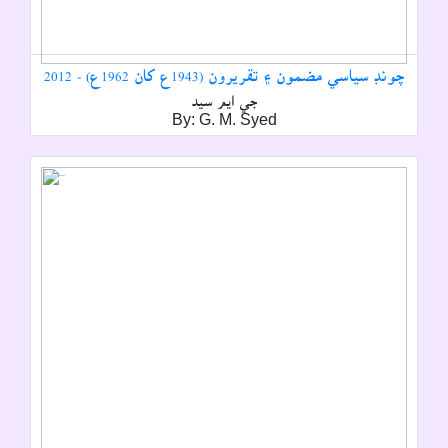
چونڊ سياسي مضمون ۽ تقريرون (1943ع کان 1962ع) - 2012
جي ايم سيد
By: G. M. Syed