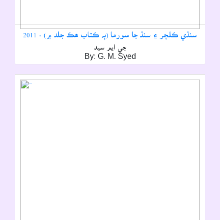
سنڌي ڪلچر ۽ سنڌ جا سورما (ٻہ ڪتاب ھڪ جلد ۾) - 2011
جي ايم سيد
By: G. M. Syed