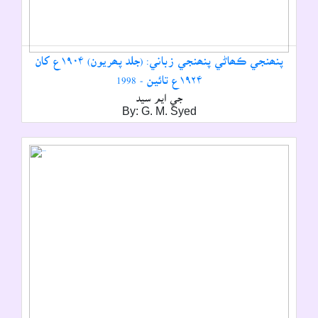
پنھنجي ڪھاڻي پنھنجي زباني: (جلد پھريون) ۱۹۰۴ع کان
۱۹۲۴ع تائين - 1998
جي ايم سيد
By: G. M. Syed