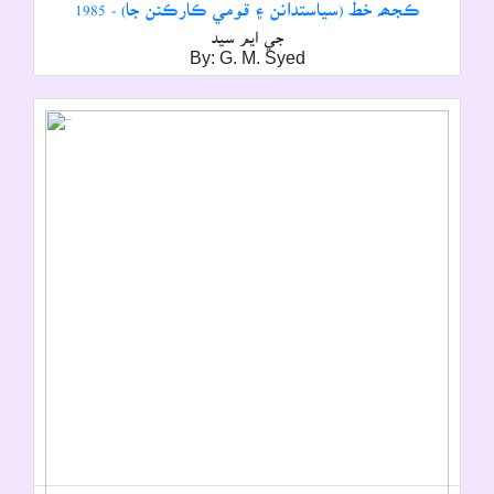
ڪجھہ خط (سياستدانن ۽ قومي ڪارڪنن جا) - 1985
جي ايم سيد
By: G. M. Syed