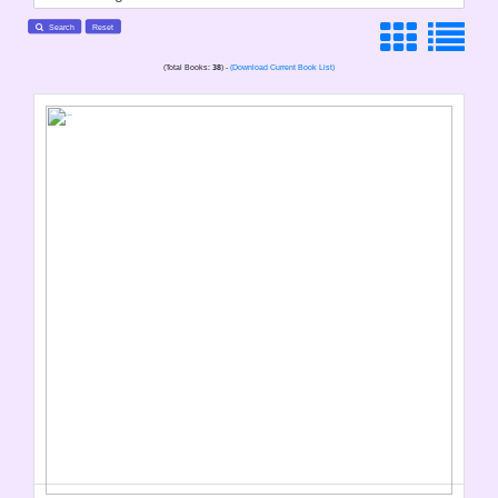
Search
Reset
(Total Books:
38
) -
(Download Current Book List)