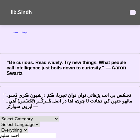
lib.Sindh
About
FAQ's
“Be curious. Read widely. Try new things. What people
call intelligence just boils down to curiosity.”
― Aaron
Swartz
"تَجَسُس بي انت پڙهائي نوان نوان تجربا، ڪمَ ۽ شيون ڪري ڏسو۔
ماڻهو جنهن کي ذهانت ٿا چون، اها در اصل هُــرکُــر (تَجَسُس) آهي۔"
― ايرون سوارٽز