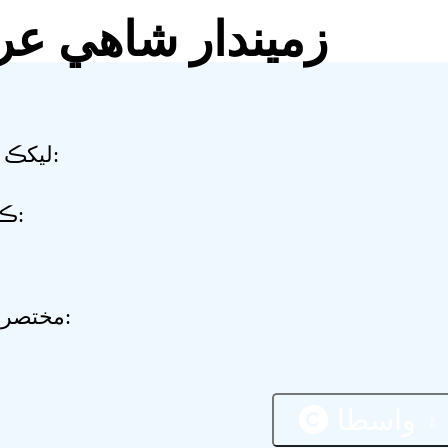
زميندار شاھي عر
ليکڪ / ايڊيٽر:
ڪيٽيگري:
مختصر تعارف:
۽ واسطا