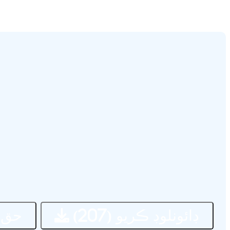
ڊائونلوڊ ڪريو
حق 
(207)