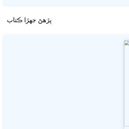
پڙهڻ جھڙا ڪتاب