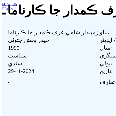
lib.Sindh
ف ڪمدار جا ڪارناما
FAQ's
نالو:
زميندار شاھي عرف ڪمدار جا ڪارناما
حيدر بخش جتوئي
1990
سال:
سياست
ٻولي:
سنڌي
29-11-2024
تاريخ:
-