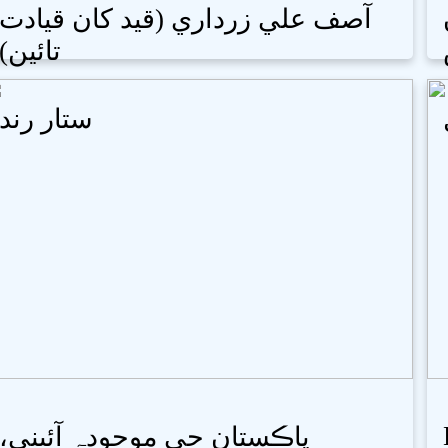
آصف علي زرداري (قيد کان قيادت
تائين)
ستار رند
پاڪستان جي موجودہ آئيني،