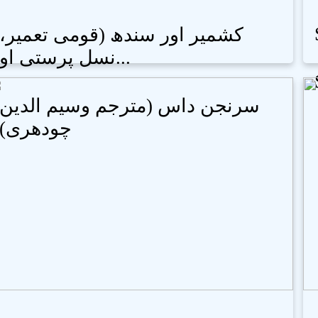
کشمیر اور سندھ (قومی تعمیر،
نسل پرستی او...
سرنجن داس (مترجم وسیم الدین
چودھری)