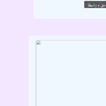
ق ۽ واسطا