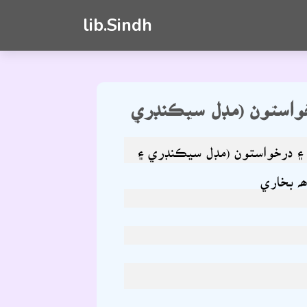
lib.Sindh
خواستون (مڊل سيڪنڊري
 ۽ درخواستون (مڊل سيڪنڊري ۽
ہ بخاري