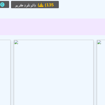
(135)
ڊائونلوڊ ڪريو
ح