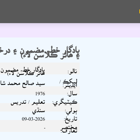
يادگار خط، مضمون ۽ در
۽ ھائر ڪلاسن لاء)
يادگار خط، مضمون
نالو:
ھائر ڪلاسن لاء)
ليکڪ /
سيد صالح محمد شاھ
ايڊيٽر:
سال:
1976
ڪيٽيگري:
تعليم / تدريس
ٻولي:
سنڌي
تاريخ:
09-03-2026
مختصر
-
تعارف: