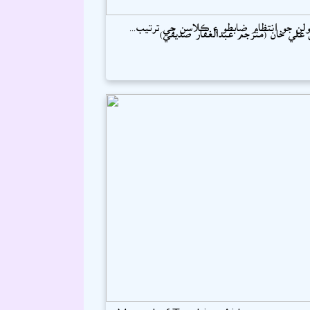
ن جو انتظام ضابطو ۽ ڪلاسن جي ترتيب...
علي خان (مترجم عبدالغفار صديقي)