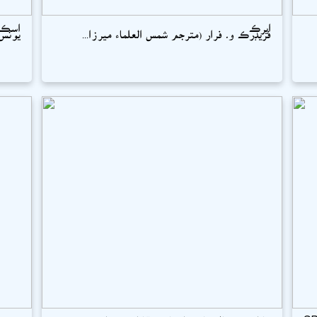
ايرڪ
اسڪول
فريڊرڪ و۔ فرار (مترجم شمس العلماء ميرزا...
يونس 
ڇا اوھين ڄاڻو ٿا (معلوماتي مقابلن ۽ پبلڪ...