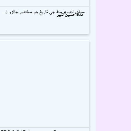
سنڌي ادب ۽ سنڌ جي تاريخ جو مختصر جائزو (...
امداد حسين تنيو