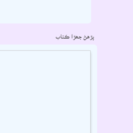
پڙهڻ جھڙا ڪتاب