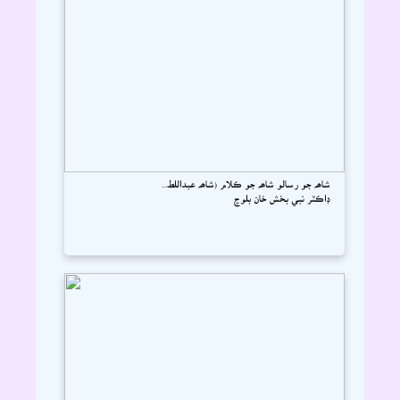
شاھہ جو رسالو شاھہ جو ڪلام (شاھہ عبداللط...
ڊاڪٽر نبي بخش خان بلوچ