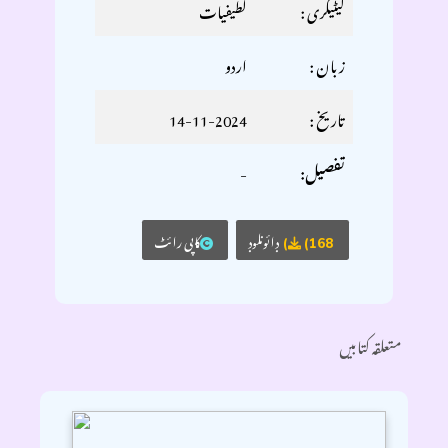
کیٹیگری :
لطيفيات
زبان :
اردو
تاریخ :
14-11-2024
-
تفصیل:
ڊائونلوڊ
کاپی رائٹ
(168)
متعلقہ کتابیں