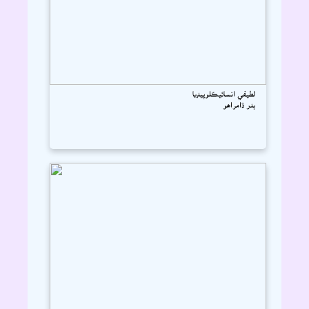
لطيفي انسائيڪلوپيڊيا
بدر ڌامراھو