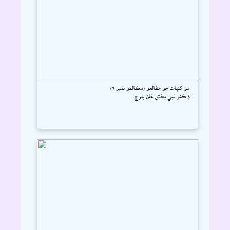
سر کنڀات جو مطالعو (مڪالمو نمبر ٦)
ڊاڪٽر نبي بخش خان بلوچ