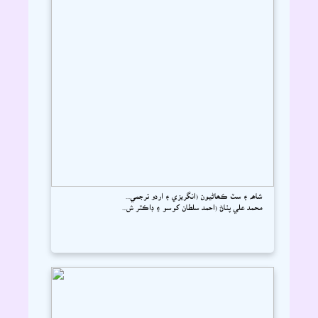
شاھہ ۽ سٽ ڪھاڻيون (انگريزي ۽ اردو ترجمي...
محمد علي پٺاڻ (احمد سلطان کوسو ۽ ڊاڪٽر ش...