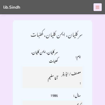
lib.Sindh
سر کلیان، ایمن کلیان، کھنبات
سر کلیان، ایمن کلیان،
نام:
کھنبات
مصنف / ایڈیٹر
آغا سليم
:
سال :
1986