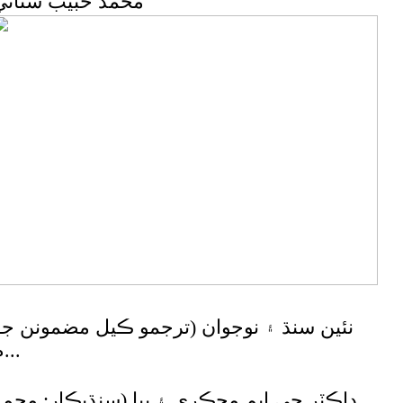
محمد حبيب سنائي
نئين سنڌ ۽ نوجوان (ترجمو ڪيل مضمونن جو
م...
ڊاڪٽر جي ايم محڪري ۽ ٻيا (سنڌيڪار: محمد...