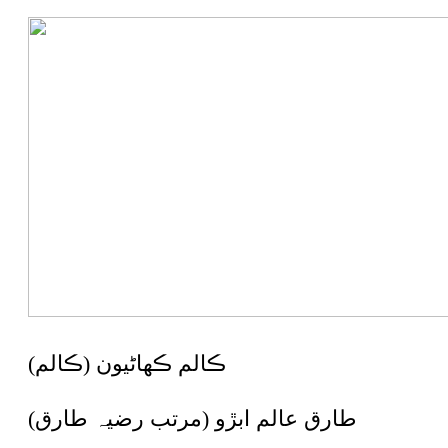
ڪالم ڪھاڻيون (ڪالم)
طارق عالم ابڙو (مرتب رضيہ طارق)