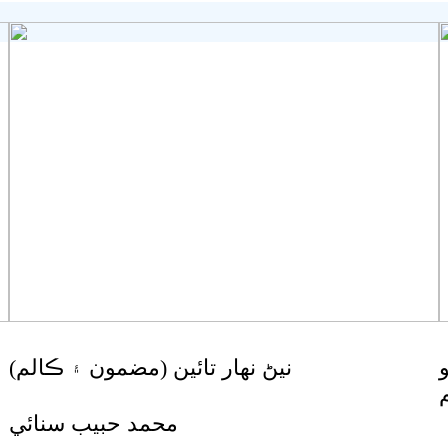
نيڻ نھار تائين (مضمون ۽ ڪالم)
محمد حبيب سنائي