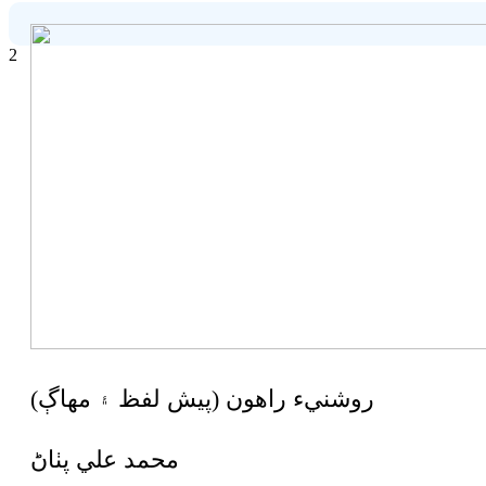
2
روشنيء راھون (پيش لفظ ۽ مھاڳ)
محمد علي پٺاڻ