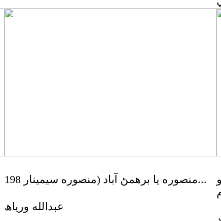
منصوره يا برھمڻ آباد (منصوره سيمينار 198...
عبدالله ورياھ