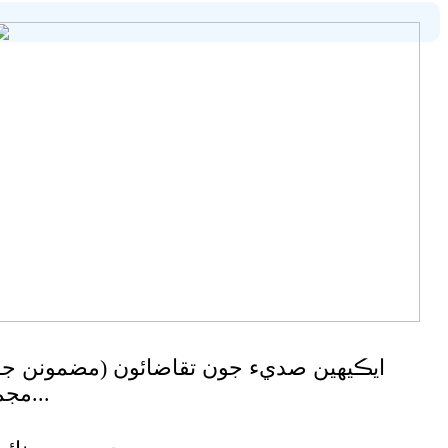
ايڪيھين صديء جون تقاضائون (مضمونن جو
مجم...