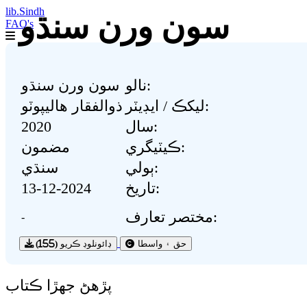
lib.Sindh
سون ورن سنڌو
FAQ's
نالو:
سون ورن سنڌو
ليکڪ / ايڊيٽر:
ذوالفقار ھاليپوٽو
سال:
2020
ڪيٽيگري:
مضمون
ٻولي:
سنڌي
تاريخ:
13-12-2024
مختصر تعارف:
-
حق ۽ واسطا
ڊائونلوڊ ڪريو
(155)
پڙهڻ جھڙا ڪتاب