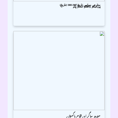
سنڌ جي سياسي تاريخ 1947-1843 (تاريخ)
پروفيسر ڊاڪٽر ممتاز ڀٽو
سندھ ساگر اور قیام پاکستان