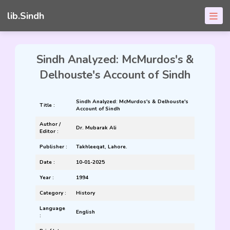
lib.Sindh
Sindh Analyzed: McMurdos's &
Delhouste's Account of Sindh
Sindh Analyzed: McMurdos's & Delhouste's
Title :
Account of Sindh
Author /
Dr. Mubarak Ali
Editor :
Publisher :
Takhleeqat, Lahore.
Date :
10-01-2025
Year :
1994
Category :
History
Language
English
: