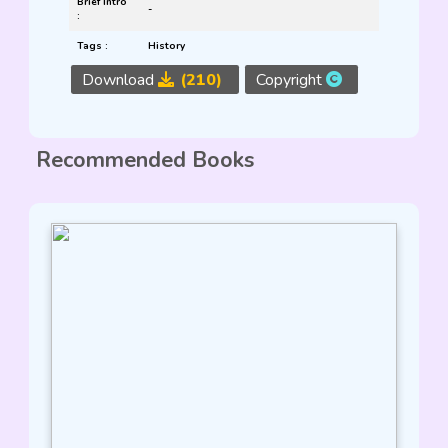
Brief Intro
-
:
Tags :
History
Download
(210)
Copyright
Recommended Books