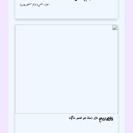
اعتزاز احسن (مترجم مستنصر جاوید)
چانھونء جو دڙو (سنڌ جو قديم ماڳ)
ماڻڪ ملاح