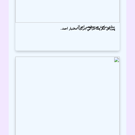
سنڌي ساھت جو مختصر احوال
ڀيرومل مھرچند آڏواڻي (مرتب: مختيار احمد...