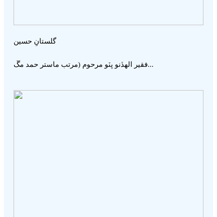
گلستانِ حسين
فقير الھڏنو ڀٽو مرحوم (مرتب ماستر حمد مڱ...