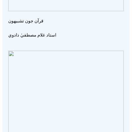
قرآن جون تشبيھون
استاد غلام مصطفيٰ دادوي