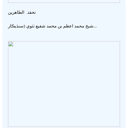
تحفتہ الطاھرين
شيخ محمد اعظم بن محمد شفيع ٺٽوي (سنڌيڪار...