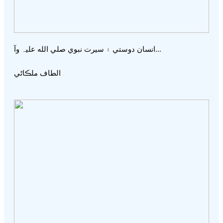
انسان دوستي ۽ سيرت نبوي صلي الله عليہ وآ...
الطاف ملڪاڻي