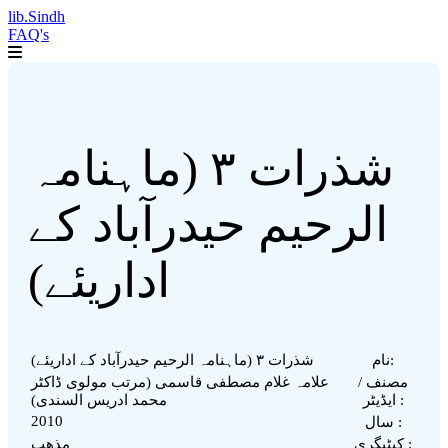
lib.Sindh
FAQ's
شذرات ۳ (ماہنامہ
الرحیم حیدرآباد کے
اداریئے)
نام:
شذرات ۳ (ماہنامہ الرحیم حیدرآباد کے اداریئے)
مصنف /
علامہ غلام مصطفی قاسمی (مرتب مولوی ڈاکٹر
ایڈیٹر :
محمد ادریس السندی)
2010
سال :
کیٹیگری :
مذهب