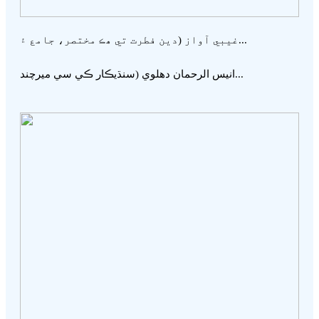
غيبي آواز (دين فطرت تي ھڪ مختصر، جامع ۽...
انيس الرحمان دھلوي (سنڌيڪار ڪي سي ميرچند...