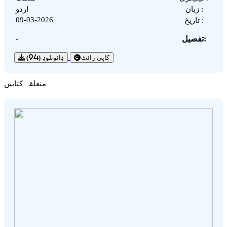
زبان :
اردو
09-03-2026
تاریخ :
تفصیل:
-
کاپی رائٹ
ڊائونلوڊ
(94)
متعلقہ کتابیں