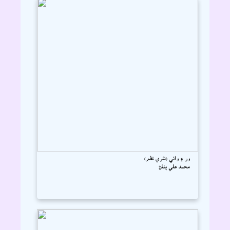
ور ۽ وائي (نثري نظم)
محمد علي پٺاڻ