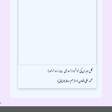
گل مہران کی خوشبو (سندھی سے اردو ترجمہ)
محمد علی پٹھان (مترجم: وفا چولیانی)
2