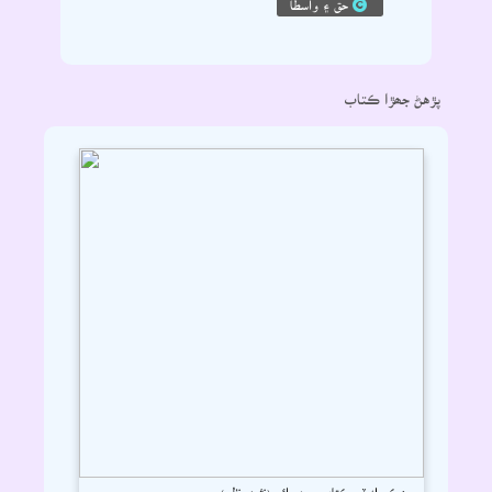
پڙهڻ جھڙا ڪتاب
ھڪ جلد ٽي ڪتاب ور ۽ وائي (نثري نظم)