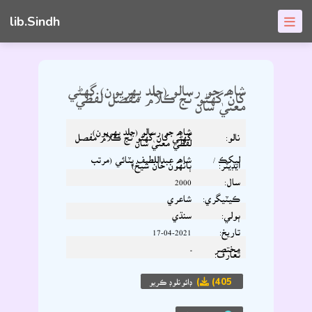
lib.Sindh
شاھہ جو رسالو (جلد پهريون) گهڻي
کان گهڻو نج ڪلام مفصل لفظي
معنيٰ سان
شاھہ جو رسالو (جلد پهريون)
نالو:
گهڻي کان گهڻو نج ڪلام مفصل
لفظي معنيٰ سان
ليکڪ /
شاھہ عبداللطيف ڀٽائي (مرتب
ايڊيٽر:
ٻانهون خان شيخ)
سال:
2000
ڪيٽيگري:
شاعري
ٻولي:
سنڌي
تاريخ:
17-04-2021
مختصر
-
تعارف:
(405)
ڊائونلوڊ ڪريو
حق ۽ واسطا