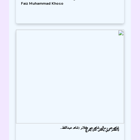
Faiz Muhammad Khoso
شاھہ جو رسالو شاھہ جو ڪلام (شاھہ عبداللط...
ڊاڪٽر نبي بخش خان بلوچ