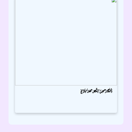
شاھہ جي رسالي جي ترتيب
ڊاڪٽر نبي بخش خان بلوچ