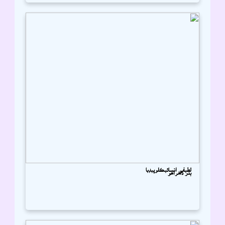
لطيفي انسائيڪلوپيڊيا
بدر ڌامراھو