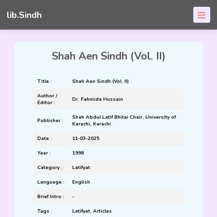
lib.Sindh
Shah Aen Sindh (Vol. II)
Title :
Shah Aen Sindh (Vol. II)
Author /
Dr. Fahmida Hussain
Editor :
Shah Abdul Latif Bhitai Chair, University of
Publisher :
Karachi, Karachi.
Date :
11-03-2025
Year :
1998
Category :
Latifyat
Language :
English
Brief Intro :
-
Tags :
Latifyat
,
Articles