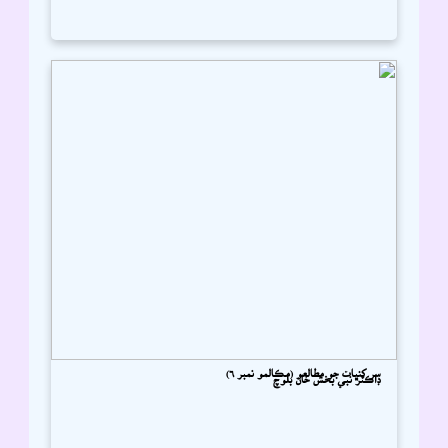
سر کنڀات جو مطالعو (مڪالمو نمبر ٦)
ڊاڪٽر نبي بخش خان بلوچ