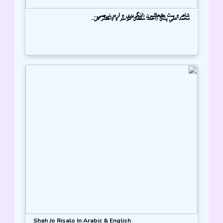
شاھہ ۽ سٽ ڪھاڻيون (انگريزي ۽ اردو ترجمي...
محمد علي پٺاڻ (احمد سلطان کوسو ۽ ڊاڪٽر ش...
Shah Jo Risalo In Arabic & English