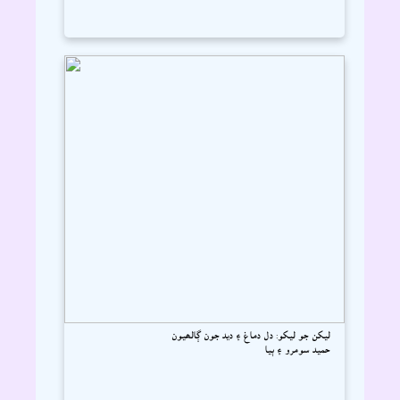
ليکن جو ليکو: دل دماغ ۽ ديد جون ڳالھيون
حميد سومرو ۽ ٻيا