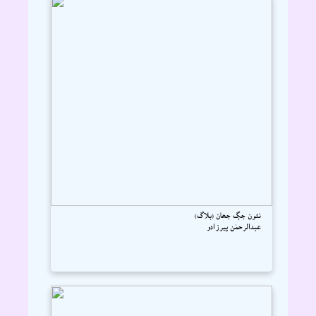
نئون جڳ جھان (بلاگ)
عبدالرحمٰن پيرزادو