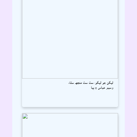
ليکن جو ليکو: سٽ سٽ منجهہ سٽاء
وسيم عباس ۽ ٻيا