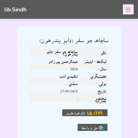
lib.Sindh
ساڃاھہ جو سفر (ڊاٻو پندرھون)
ساڃاھہ جو سفر (ڊاٻو
نالو:
پندرھون)
ليکڪ / ايڊيٽر:
عبدالرحمٰن پيرزادو
سال:
2024
ڪيٽيگري:
تنقيدي ادب
ٻولي:
سنڌي
تاريخ:
27-09-2024
مختصر
-
تعارف:
(165)
ڊائونلوڊ ڪريو
حق ۽ واسطا