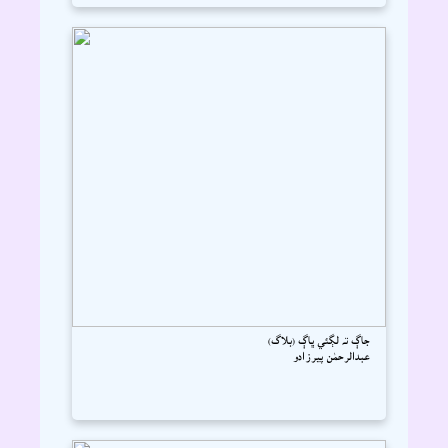
جاڳ تہ لڳئي ڀاڳ (بلاگ)
عبدالرحمٰن پيرزادو