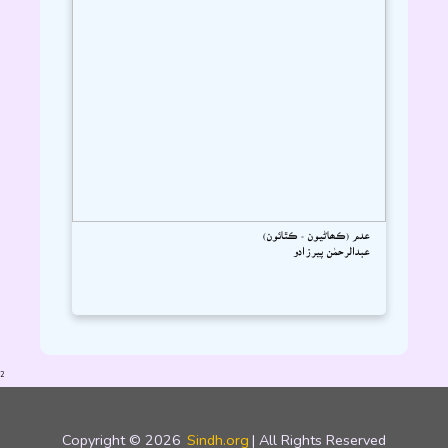
عدم (ڪھاڻيون - ڪٿائون)
عبدالرحمٰن پيرزادو
2
Copyright © 2026
Sindh.org
| All Rights Reserved