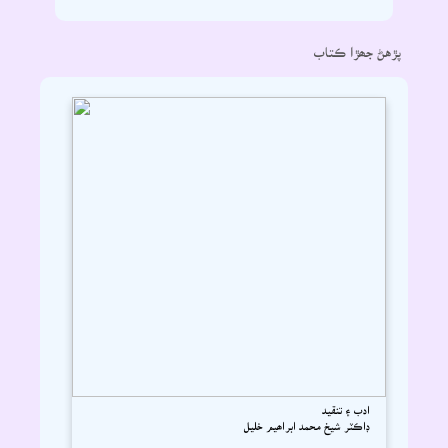
پڙهڻ جھڙا ڪتاب
ادب ۽ تنقيد
ڊاڪٽر شيخ محمد ابراھيم خليل