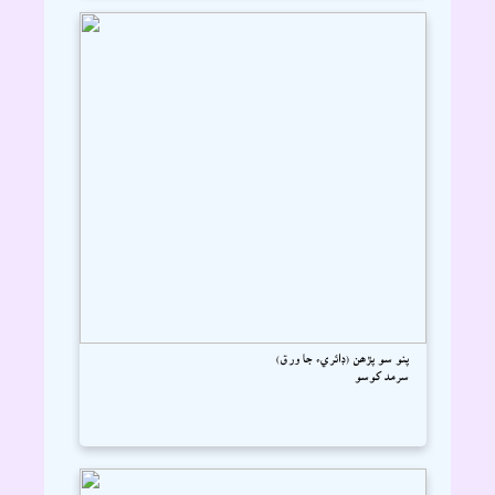
پنو سو پڙھن (ڊائريء جا ورق)
سرمد کوسو