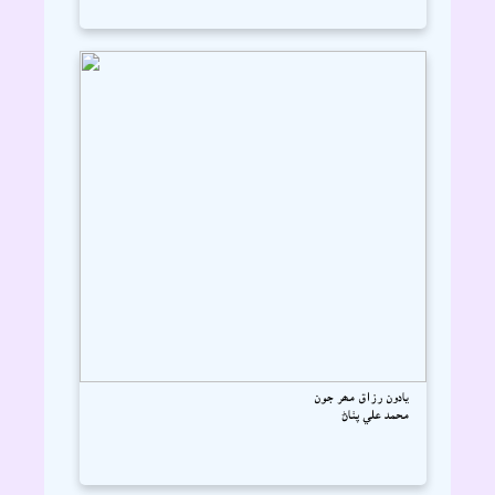
يادون رزاق مھر جون
محمد علي پٺاڻ