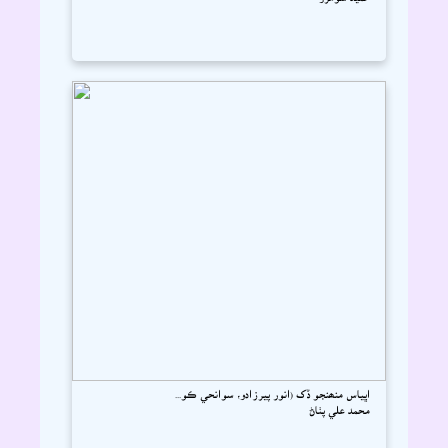
اڀياس منھنجو ڏک (انور پيرزادو، سوانحي ڪو...
محمد علي پٺاڻ