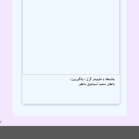
چانڊڪا ۽ ملينيئم گرل ( يادگيريون)
ڊاڪٽر محمد اسماعيل ماڪو
2