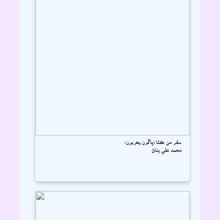
سفر من ڪٿا (ڀاڱون پھريون)
محمد علي پٺاڻ