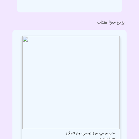
پڙهڻ جھڙا ڪتاب
جنين جوھيء جوڙ (جوھيء جا رانديگر)
حميد سومرو