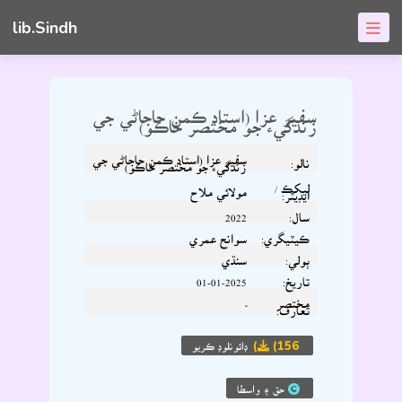
lib.Sindh
سفير عزا (استاد ڪمن حاجاڻي جي
زندگيء جو مختصر خاڪو)
سفير عزا (استاد ڪمن حاجاڻي جي
نالو:
زندگيء جو مختصر خاڪو)
ليکڪ /
مولائي ملاح
ايڊيٽر:
سال:
2022
ڪيٽيگري:
سوانح عمري
ٻولي:
سنڌي
تاريخ:
01-01-2025
مختصر
-
تعارف:
(156)
ڊائونلوڊ ڪريو
حق ۽ واسطا