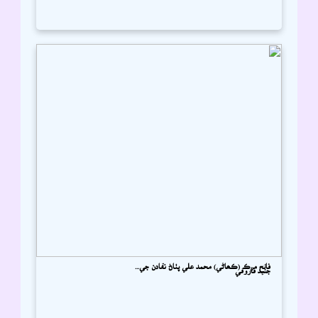
فاتح مرڪ (ڪھاڻي) محمد علي پٺاڻ نقادن جي...
جنيد فاروقي