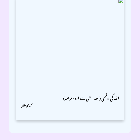
اللہ کی لاٹھی (سندھی سے اردو ترجمہ)
محمد علی پٹھان