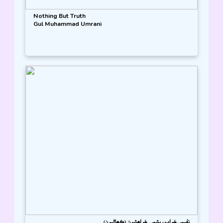
Nothing But Truth
Gul Muhammad Umrani
نفيس خواب ريشمي خواھشون (ڪھاڻيون)
بادل جمالي