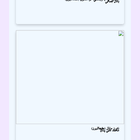
نئون مثال (ڪھاڻيون)
محمد علي پٺاڻ