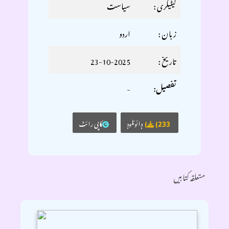
کیٹیگری :
سياست
زبان :
اردو
تاریخ :
23-10-2025
-
تفصیل:
ڊائونلوڊ
کاپی رائٹ
(233)
متعلقہ کتابیں