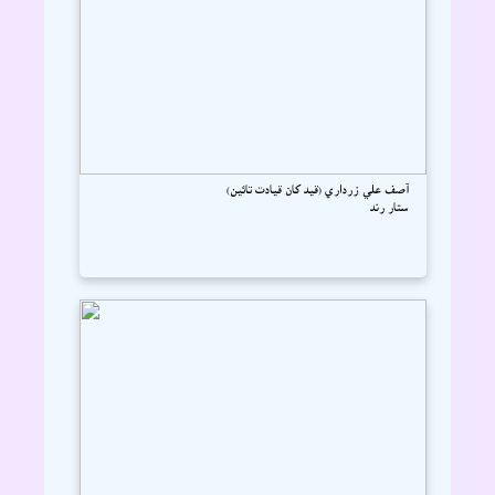
آصف علي زرداري (قيد کان قيادت تائين)
ستار رند