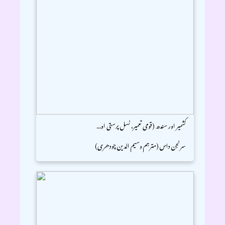
کشمیر اور سندھ (قومی تعمیر، نسل پرستی او...
سرنجن داس (مترجم وسیم الدین چودھری)