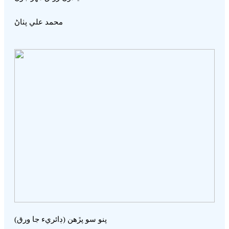
محمد علي پٺاڻ
پنو سو پڙھن (ڊائريء جا ورق)