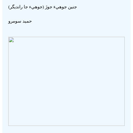
جنين جوھيء جوڙ (جوھيء جا رانديگر)
حميد سومرو