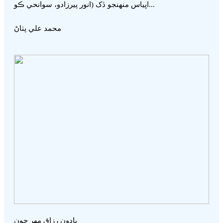
اڀياس منھنجو ڏک (انور پيرزادو، سوانحي ڪو...
محمد علي پٺاڻ
يادون رزاق مھر جون