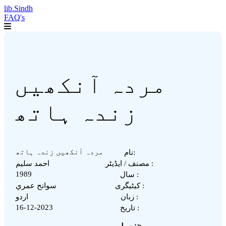
lib.Sindh
FAQ's
مردہ آنکھیں
زندہ ہاتھ
مردہ آنکھیں زندہ ہاتھ
نام:
مصنف / ایڈیٹر :
احمد سلیم
1989
سال :
کیٹیگری :
سوانح عمري
زبان :
اردو
16-12-2023
تاریخ :
-