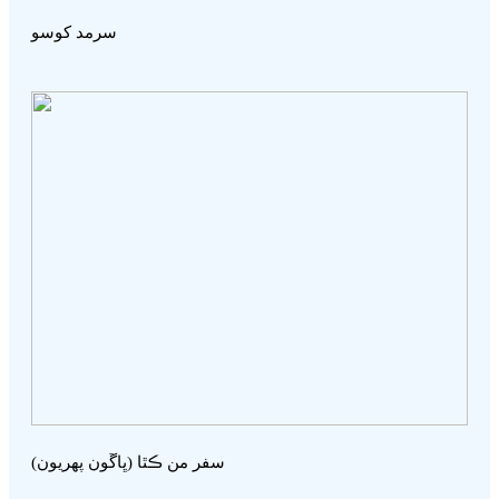
سرمد کوسو
سفر من ڪٿا (ڀاڱون پھريون)