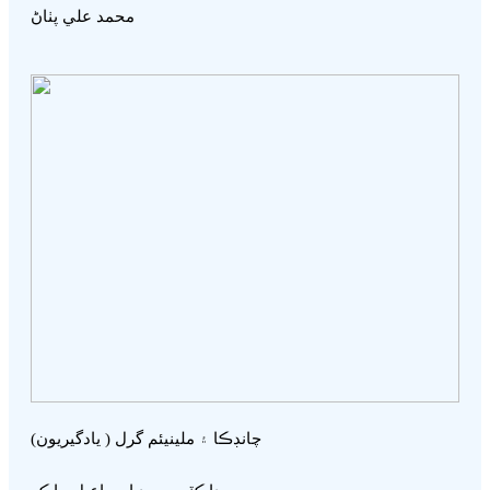
محمد علي پٺاڻ
چانڊڪا ۽ ملينيئم گرل ( يادگيريون)