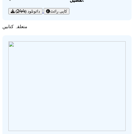
تفصیل:
(244)
ڊائونلوڊ
کاپی رائٹ
متعلقہ کتابیں