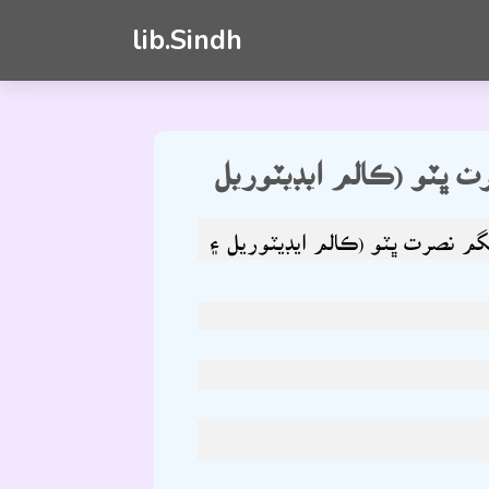
lib.Sindh
 ڀٽو (ڪالم ايڊيٽوريل
گم نصرت ڀٽو (ڪالم ايڊيٽوريل ۽