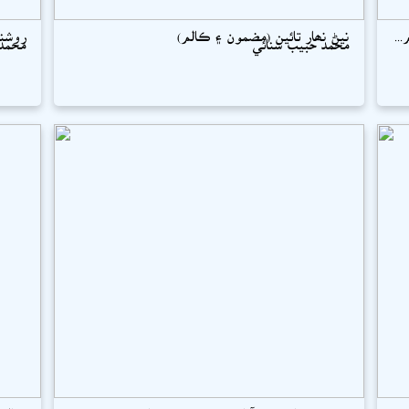
..
نيڻ نھار تائين (مضمون ۽ ڪالم)
روشني
محمد حبيب سنائي
محمد 
منصوره يا برھمڻ آباد (منصوره سيمينار 198...
ڪالم 