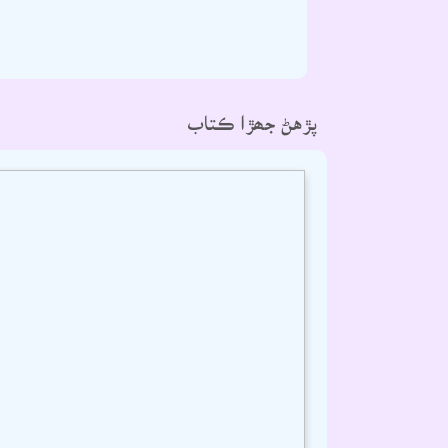
پڙهڻ جھڙا ڪتاب