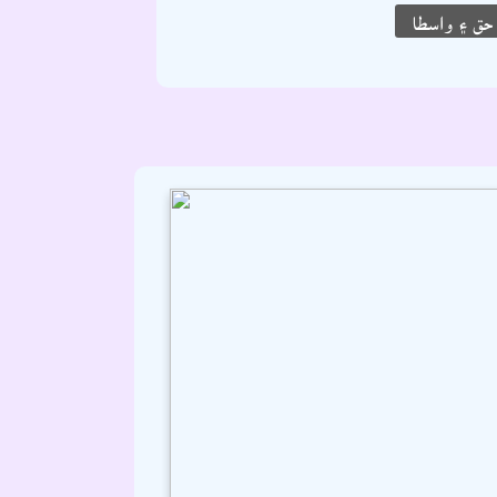
ق ۽ واسطا