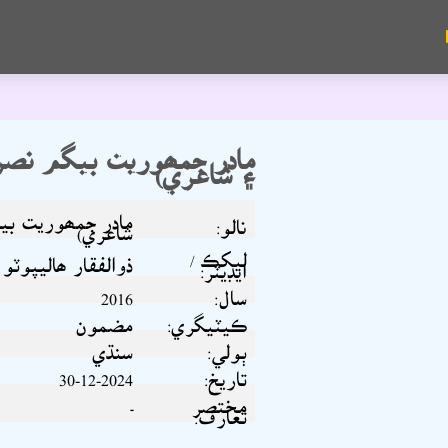
مادر جمھوريت بيگم نصرت
۽ شاعري)
مادر جمھوريت بي
نالو:
شاعري)
ليکڪ /
ذوالفقار ھاليپوٽو
ايڊيٽر:
سال:
2016
ڪيٽيگري:
مضمون
ٻولي:
سنڌي
تاريخ:
30-12-2024
مختصر
-
تعارف: