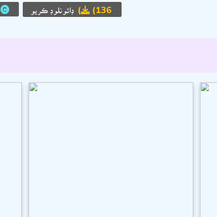
(136)
ڊائونلوڊ ڪريو
ح