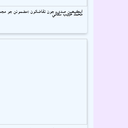
ايڪيھين صديء جون تقاضائون (مضمونن جو مجم.
محمد حبيب سنائي
نئين سنڌ ۽ نوجوان (ترجمو ڪيل مضمونن جو م...