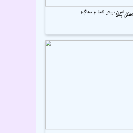
ء راھون (پيش لفظ ۽ مھاڳ)
علي پٺاڻ
ڪھاڻيون (ڪالم)