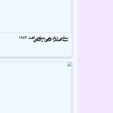
سنڌي زبان جي بنيادي لغت ۱۹۷۳
سيد حسام الدين راشدي