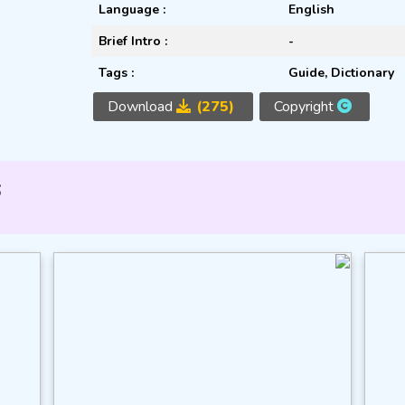
Language :
English
Brief Intro :
-
Tags :
Guide
,
Dictionary
Download
(275)
Copyright
s