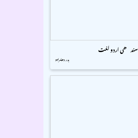
 سندھی اردو لغت
بدر دھامراہو