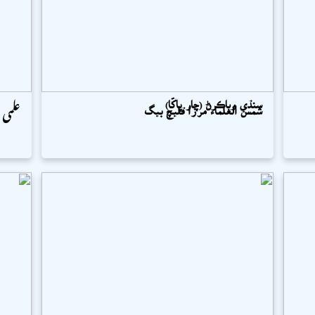
سنڌي وياڪرڻ (چار ڀاڱا)
علمی
شمس العلماء مرزا قليچ بيگ