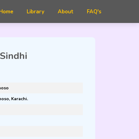
FAQ's
 Sindhi
hoso
so, Karachi.