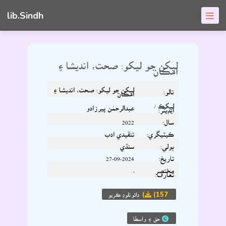
lib.Sindh
ليکن جو ليکو: صحت، انديشا ۽
امڪان
ليکن جو ليکو: صحت، انديشا ۽
نالو:
امڪان
ليکڪ /
عبدالرحمٰن پيرزادو
ايڊيٽر:
سال:
2022
ڪيٽيگري:
تنقيدي ادب
ٻولي:
سنڌي
تاريخ:
27-09-2024
مختصر
-
تعارف:
(157)
ڊائونلوڊ ڪريو
حق ۽ واسطا