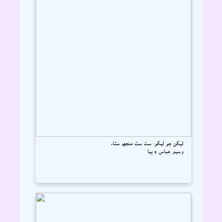
ليکن جو ليکو: سٽ سٽ منجهہ سٽاء
وسيم عباس ۽ ٻيا