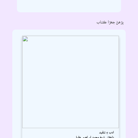
پڙهڻ جھڙا ڪتاب
ادب ۽ تنقيد
ڊاڪٽر شيخ محمد ابراھيم خليل