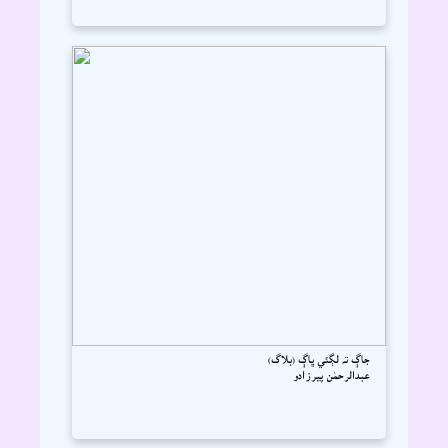
جاڳ تہ لڳئي ڀاڳ (بلاگ)
عبدالرحمٰن پيرزادو