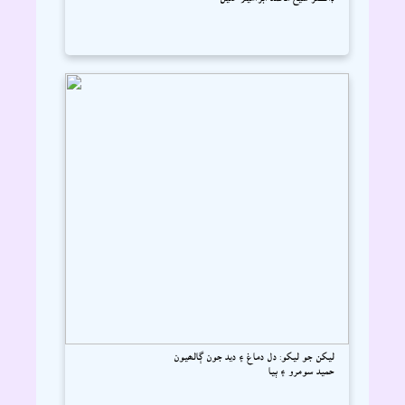
ليکن جو ليکو: دل دماغ ۽ ديد جون ڳالھيون
حميد سومرو ۽ ٻيا