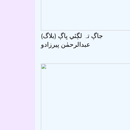
جاڳ تہ لڳئي ڀاڳ (بلاگ)
عبدالرحمٰن پيرزادو