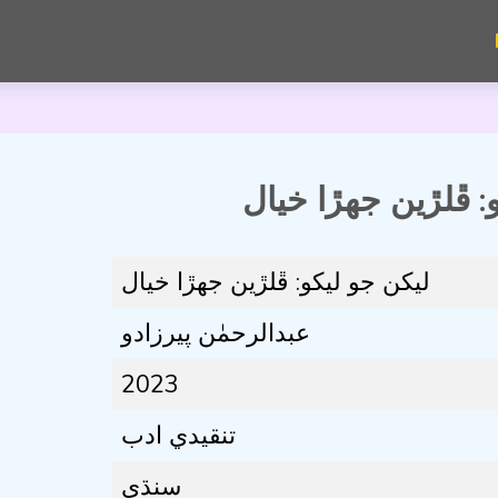
: ڦلڙين جھڙا خيال
ليکن جو ليکو: ڦلڙين جھڙا خيال
عبدالرحمٰن پيرزادو
2023
تنقيدي ادب
سنڌي