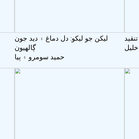
نقيد
ليکن جو ليکو: دل دماغ ۽ ديد جون
خليل
ڳالھيون
حميد سومرو ۽ ٻيا