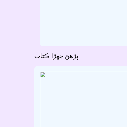
پڙهڻ جھڙا ڪتاب