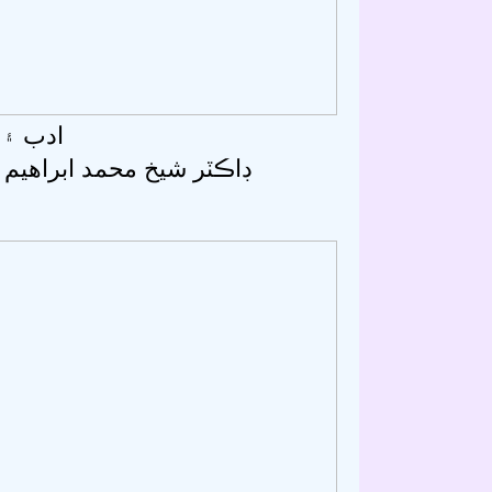
ادب ۽ ت
ڊاڪٽر شيخ محمد ابراھيم 