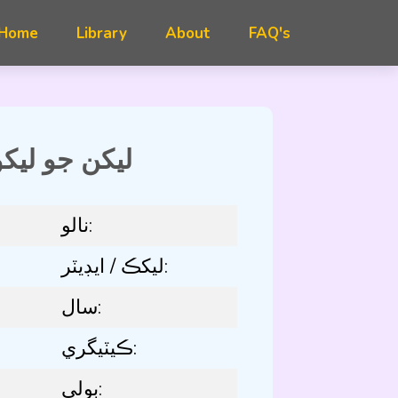
FAQ's
ليکن جو ليکو
نالو:
ليکڪ / ايڊيٽر:
سال:
ڪيٽيگري:
ٻولي: