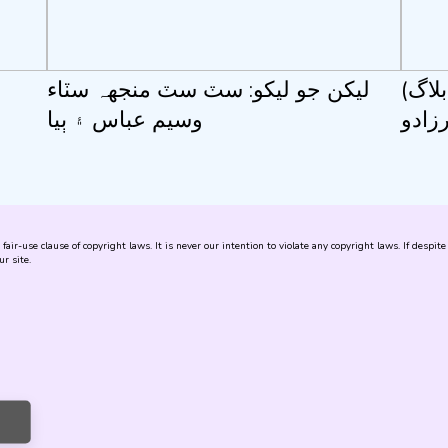
بلاگ
ليکن جو ليکو: سٽ سٽ منجهہ سٽاء
زادو
وسيم عباس ۽ ٻيا
air-use clause of copyright laws. It is never our intention to violate any copyright laws. If despi
r site.
e