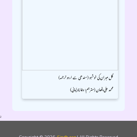
گل مہران کی خوشبو (سندھی سے اردو ترجمہ)
محمد علی پٹھان (مترجم: وفا چولیانی)
2