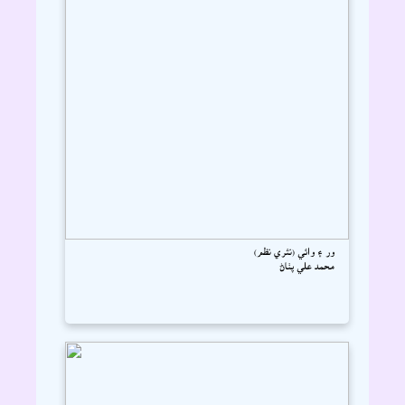
ور ۽ وائي (نثري نظم)
محمد علي پٺاڻ