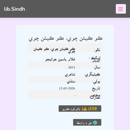
lib.Sindh
ڪو ڪيئن چوي، ڪو ڪيئن چوي
ڪو ڪيئن چوي، ڪو ڪيئن
نالو:
چوي
ليکڪ /
غلام ياسين جوڻيجو
ايڊيٽر:
سال:
2013
ڪيٽيگري:
شاعري
ٻولي:
سنڌي
تاريخ:
12-03-2026
مختصر
-
تعارف:
(158)
ڊائونلوڊ ڪريو
حق ۽ واسطا