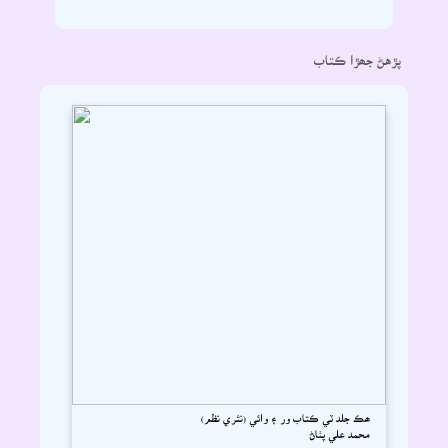
پڙهڻ جھڙا ڪتاب
ھڪ جلد ٽي ڪتاب ور ۽ وائي (نثري نظم)
محمد علي پٺاڻ