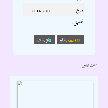
تاریخ :
23-06-2023
-
تفصیل:
ڊائونلوڊ
کاپی رائٹ
(235)
متعلقہ کتابیں