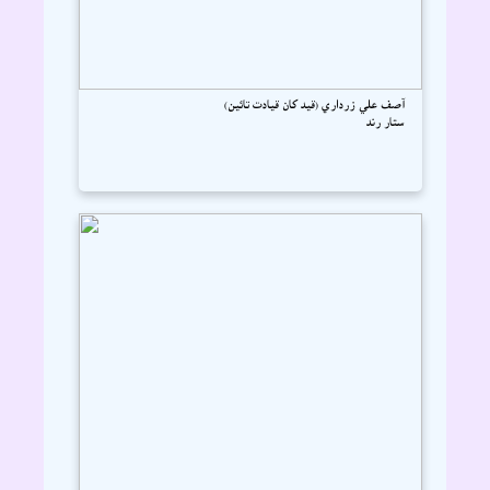
آصف علي زرداري (قيد کان قيادت تائين)
ستار رند