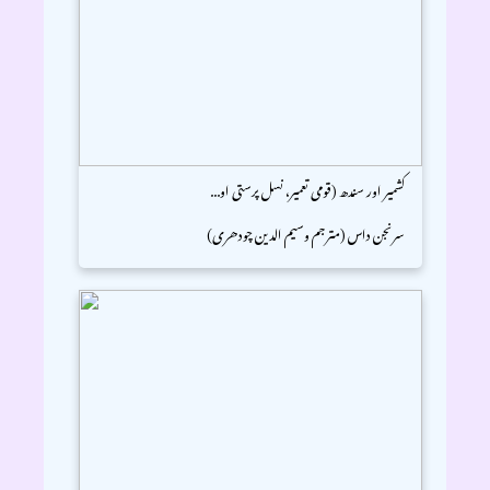
کشمیر اور سندھ (قومی تعمیر، نسل پرستی او...
سرنجن داس (مترجم وسیم الدین چودھری)