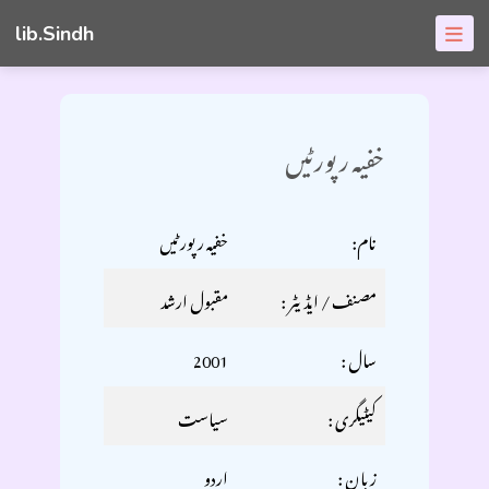
lib.Sindh
خفيہ رپورڻيں
نام:
خفيہ رپورڻيں
مصنف / ایڈیٹر :
مقبول ارشد
سال :
2001
کیٹیگری :
سياست
زبان :
اردو