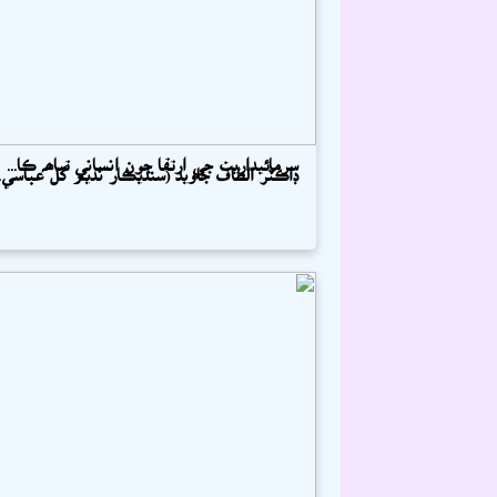
سرمائيداريت جي ارتقا جون انساني تباھہ ڪا...
ڊاڪٽر الطاف جاويد (سنڌيڪار نديم گل عباس...