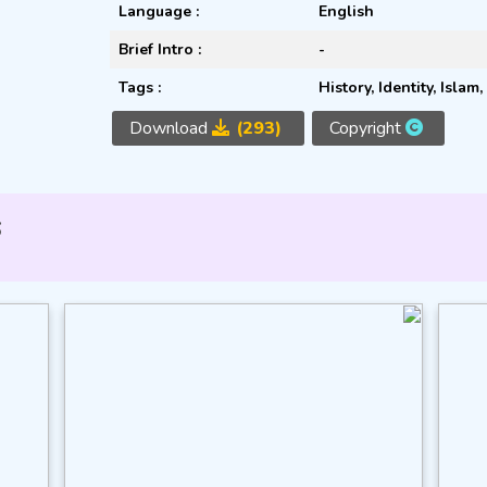
Language :
English
Brief Intro :
-
Tags :
History
,
Identity
,
Islam
,
Download
(293)
Copyright
s