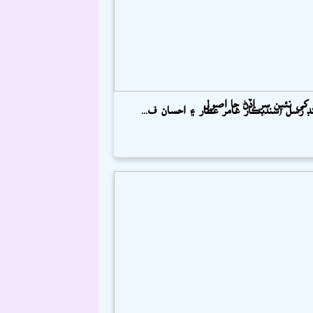
کي نئين سر اڏڻ جا اصول
ٽرينڊ رسل (سنڌيڪار عامر عطار ۽ احسان ف