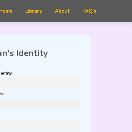
FAQ's
n's Identity
entity
re.