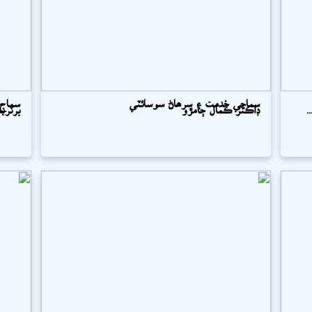
سماجي خدمت ۽ سرھاڻ سوسائٽي
سماج 
ي
ڊاڪٽر ڪمال ڄامڙو
بر...