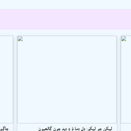
ليکن جو ليکو: دل دماغ ۽ ديد جون ڳالھيون
جاڳ ت
حميد سومرو ۽ ٻيا
عبدال