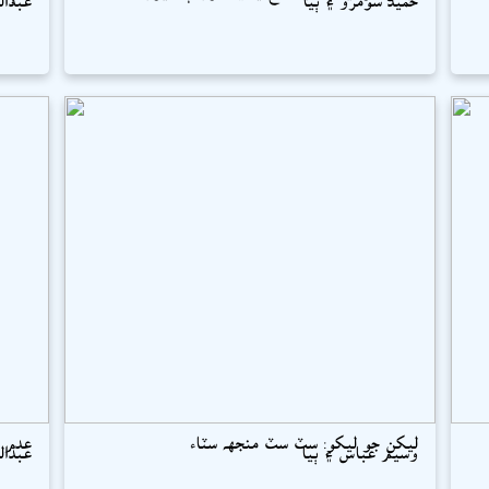
ليکن جو ليکو: سٽ سٽ منجهہ سٽاء
عدم (
وسيم عباس ۽ ٻيا
عبدال