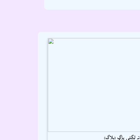
ہ لڳئي ڀاڳ (بلاگ)
رحمٰن پيرزادو