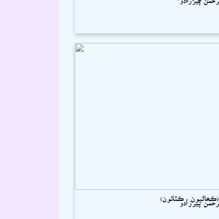
ڪھاڻيون - ڪٿائون)
رحمٰن پيرزادو