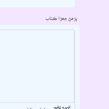
پڙهڻ جھڙا ڪتاب
ادب ۽ تنقيد
ڊاڪٽر شيخ محمد ابراھيم خليل