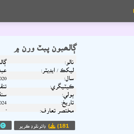
ڳالھيون پيٽ ورن ۾
نالو:
ڳال
ليکڪ / ايڊيٽر:
عبد
سال:
020
ڪيٽيگري:
تنق
ٻولي:
سنڌ
تاريخ:
024
مختصر تعارف:
-
(181)
ڊائونلوڊ ڪريو
ح