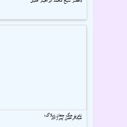
نئون جڳ جھان (بلاگ)
عبدالرحمٰن پيرزادو