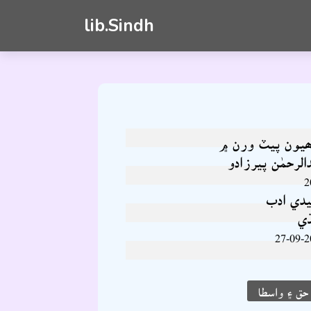
lib.Sindh
ھيون پيٽ ورن ۾
الرحمٰن پيرزادو
2
يدي ادب
ي
27-09-2
ق ۽ واسطا