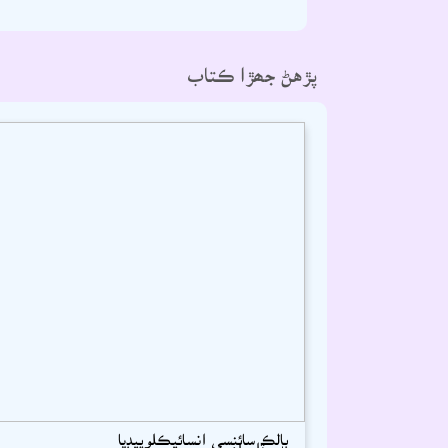
پڙهڻ جھڙا ڪتاب
ٻالڪ سائنسي انسائيڪلوپيڊيا
بدر ڌامراھو