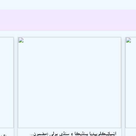
انسائيڪلوپيڊيا سنڌيڪا ۽ سنڌي ٻولي (مضمون...
ڊاڪٽر محبت ٻرڙو