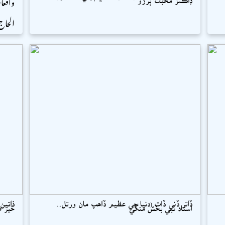
واقعات
الحاج
ڏاتر ڏني ڏات (دنيا جي عظيم ڏاھپ مان ورتل...
ذاتين
استاد نبي بخش منگي
خير م