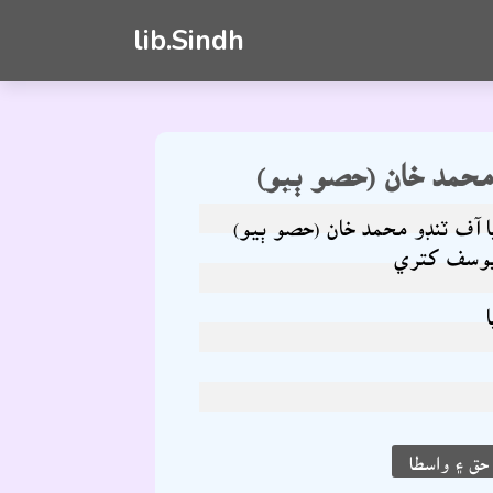
lib.Sindh
محمد خان (حصو ٻيو)
ا آف ٽنڊو محمد خان (حصو ٻيو)
وسف کتري
ق ۽ واسطا