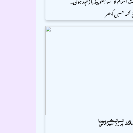
 اسلام کا انسائیکلوپیڈیا (عہد نبوی...
 محمد حسین گوھر
 جي انسائيڪلوپيڊيا
حمد ٻرڙو سيوهاڻي