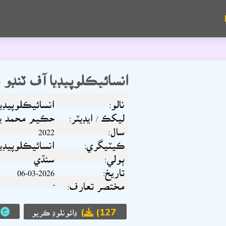
انسائيڪلوپيڊيا آف ٽنڊو 
نالو:
انسائيڪلوپيڊي
ليکڪ / ايڊيٽر:
حڪيم محمد ي
سال:
2022
ڪيٽيگري:
انسائيڪلوپيڊيا
ٻولي:
سنڌي
تاريخ:
06-03-2026
مختصر تعارف:
-
(127)
ڊائونلوڊ ڪريو
ح