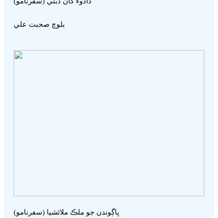
دادوء کان دبئي (سفرنامو)
بلوچ صحبت علي
ڀاڳوندن جو ملڪ ملائشيا (سفرنامو)