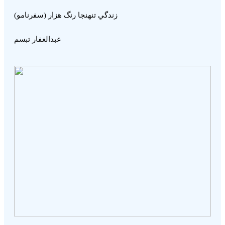
زندگي تنھنجا رنگ ھزار (سفرنامو)
عبدالغفار تبسم