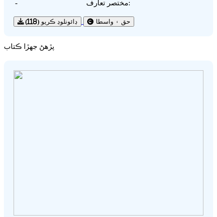
-
مختصر تعارف:
(118)
ڊائونلوڊ ڪريو
حق ۽ واسطا
پڙهڻ جھڙا ڪتاب