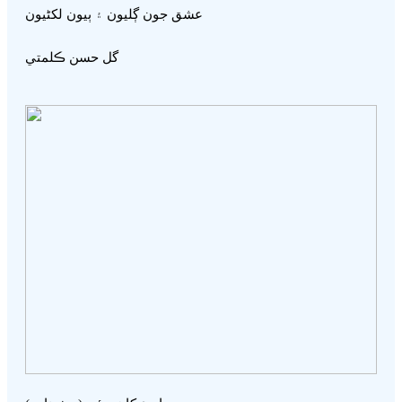
عشق جون ڳليون ۽ ٻيون لکڻيون
گل حسن ڪلمتي