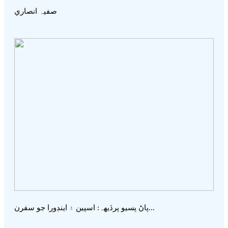
صفيہ انصاري
پاڻ پسيو پرڏيھہ: اسپين ۽ اينڊورا جو سفرن...