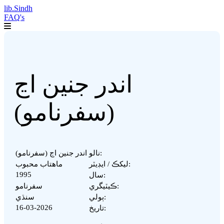
lib.Sindh
FAQ's
اندر جنين اڃ
(سفرنامو)
نالو:
اندر جنين اڃ (سفرنامو)
ليکڪ / ايڊيٽر:
ماھتاب محبوب
1995
سال:
ڪيٽيگري:
سفرنامو
ٻولي:
سنڌي
16-03-2026
تاريخ: