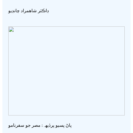
ڊاڪٽر شاھمراد چانڊيو
پاڻ پسيو پرڏيھہ: مصر جو سفرنامو